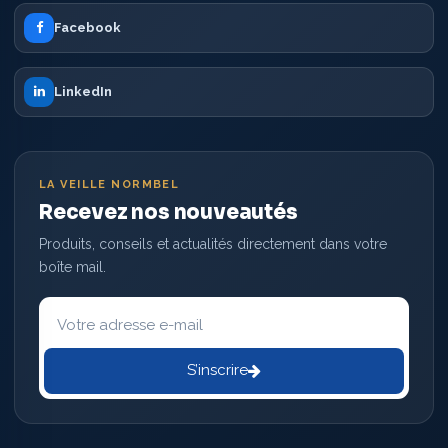
Facebook
LinkedIn
LA VEILLE NORMBEL
Recevez nos nouveautés
Produits, conseils et actualités directement dans votre
boîte mail.
Votre
adresse
e-
mail
S’inscrire