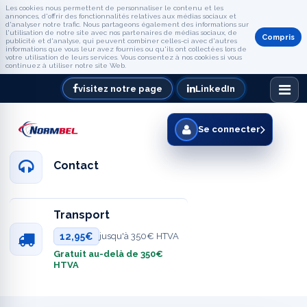
Les cookies nous permettent de personnaliser le contenu et les
annonces, d'offrir des fonctionnalités relatives aux médias sociaux et
d'analyser notre trafic. Nous partageons également des informations sur
l'utilisation de notre site avec nos partenaires de médias sociaux, de
Compris
publicité et d'analyse, qui peuvent combiner celles-ci avec d'autres
informations que vous leur avez fournies ou qu'ils ont collectées lors de
votre utilisation de leurs services. Vous consentez à nos cookies si vous
continuez à utiliser notre site Web.
visitez notre page
LinkedIn
Se connecter
Contact
Transport
12,95€
jusqu'à 350€ HTVA
Gratuit au-delà de 350€
HTVA