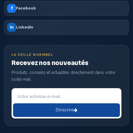
Facebook
LinkedIn
LA VEILLE NORMBEL
Recevez nos nouveautés
Produits, conseils et actualités directement dans votre
boîte mail.
Votre
adresse
e-
mail
S’inscrire