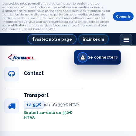
Les cookies nous permettent de personnaliser le contenu et les
annonces, d'offrir des fonctionnalités relatives aux médias sociaux et
d'analyser notre trafic. Nous partageons également des informations sur
l'utilisation de notre site avec nos partenaires de médias sociaux, de
Compris
publicité et d'analyse, qui peuvent combiner celles-ci avec d'autres
informations que vous leur avez fournies ou qu'ils ont collectées lors de
votre utilisation de leurs services. Vous consentez à nos cookies si vous
continuez à utiliser notre site Web.
visitez notre page
LinkedIn
Se connecter
Contact
Transport
12,95€
jusqu'à 350€ HTVA
Gratuit au-delà de 350€
HTVA