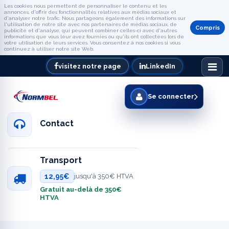
Les cookies nous permettent de personnaliser le contenu et les
annonces, d'offrir des fonctionnalités relatives aux médias sociaux et
d'analyser notre trafic. Nous partageons également des informations sur
l'utilisation de notre site avec nos partenaires de médias sociaux, de
Compris
publicité et d'analyse, qui peuvent combiner celles-ci avec d'autres
informations que vous leur avez fournies ou qu'ils ont collectées lors de
votre utilisation de leurs services. Vous consentez à nos cookies si vous
continuez à utiliser notre site Web.
visitez notre page
LinkedIn
Se connecter
Contact
Transport
12,95€
jusqu'à 350€ HTVA
Gratuit au-delà de 350€
HTVA