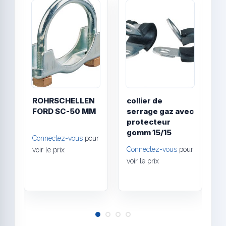
Quick View
Quick
ROHRSCHELLEN
collier de
V
FORD SC-50 MM
serrage gaz avec
E
protecteur
C
gomm 15/15
"
Connectez-vous
pour
s
Connectez-vous
pour
voir le prix
voir le prix
C
v