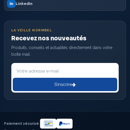
LinkedIn
LA VEILLE NORMBEL
Recevez nos nouveautés
Produits, conseils et actualités directement dans votre
boîte mail.
Votre
adresse
e-
mail
S’inscrire
Paiement sécurisé