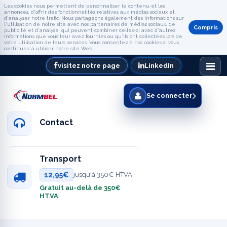
Les cookies nous permettent de personnaliser le contenu et les
annonces, d'offrir des fonctionnalités relatives aux médias sociaux et
d'analyser notre trafic. Nous partageons également des informations sur
l'utilisation de notre site avec nos partenaires de médias sociaux, de
Compris
publicité et d'analyse, qui peuvent combiner celles-ci avec d'autres
informations que vous leur avez fournies ou qu'ils ont collectées lors de
votre utilisation de leurs services. Vous consentez à nos cookies si vous
continuez à utiliser notre site Web.
visitez notre page
LinkedIn
Se connecter
Contact
Transport
12,95€
jusqu'à 350€ HTVA
Gratuit au-delà de 350€
HTVA