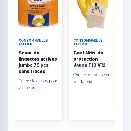
CONSOMMABLES
CONSOMMABLES
C
ATELIER
ATELIER
A
Sceau de
Gant Nitril de
C
lingettes actives
protection
jumbo 75 pcs
Jaune T10 V12
F
sans traces
Connectez-vous
pour
C
Connectez-vous
pour
voir le prix
v
voir le prix