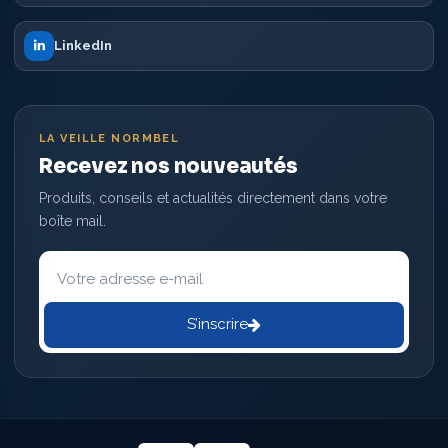
LinkedIn
LA VEILLE NORMBEL
Recevez nos nouveautés
Produits, conseils et actualités directement dans votre
boîte mail.
Votre
adresse
e-
mail
S’inscrire