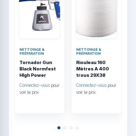
NETTOYAGE &
NETTOYAGE &
N
PRÉPARATION
PRÉPARATION
P
Tornador Gun
Riouleau 160
M
Black Normfest
Mètres A 400
e
HIgh Power
trous 29X38
c
m
Connectez-vous
pour
Connectez-vous
pour
1
voir le prix
voir le prix
C
v