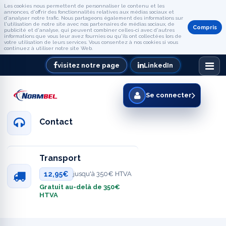
Les cookies nous permettent de personnaliser le contenu et les
annonces, d'offrir des fonctionnalités relatives aux médias sociaux et
d'analyser notre trafic. Nous partageons également des informations sur
l'utilisation de notre site avec nos partenaires de médias sociaux, de
Compris
publicité et d'analyse, qui peuvent combiner celles-ci avec d'autres
informations que vous leur avez fournies ou qu'ils ont collectées lors de
votre utilisation de leurs services. Vous consentez à nos cookies si vous
continuez à utiliser notre site Web.
visitez notre page
LinkedIn
Se connecter
Contact
Transport
12,95€
jusqu'à 350€ HTVA
Gratuit au-delà de 350€
HTVA