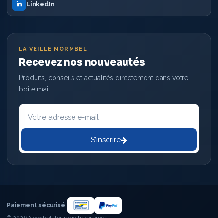
LinkedIn
LA VEILLE NORMBEL
Recevez nos nouveautés
Produits, conseils et actualités directement dans votre
boîte mail.
Votre
adresse
e-
mail
S’inscrire
Paiement sécurisé
© 2026 Normbel. Tous droits réservés.