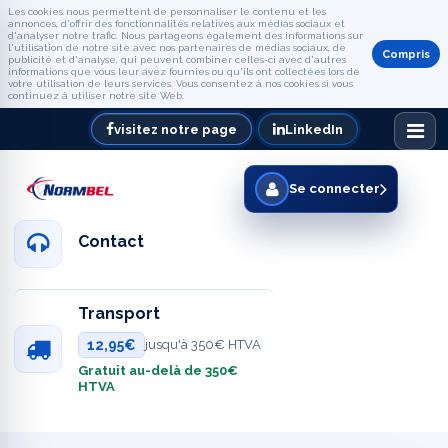
Les cookies nous permettent de personnaliser le contenu et les
annonces, d'offrir des fonctionnalités relatives aux médias sociaux et
d'analyser notre trafic. Nous partageons également des informations sur
l'utilisation de notre site avec nos partenaires de médias sociaux, de
Compris
publicité et d'analyse, qui peuvent combiner celles-ci avec d'autres
informations que vous leur avez fournies ou qu'ils ont collectées lors de
votre utilisation de leurs services. Vous consentez à nos cookies si vous
continuez à utiliser notre site Web.
visitez notre page
LinkedIn
Se connecter
Contact
Transport
12,95€
jusqu'à 350€ HTVA
Gratuit au-delà de 350€
HTVA