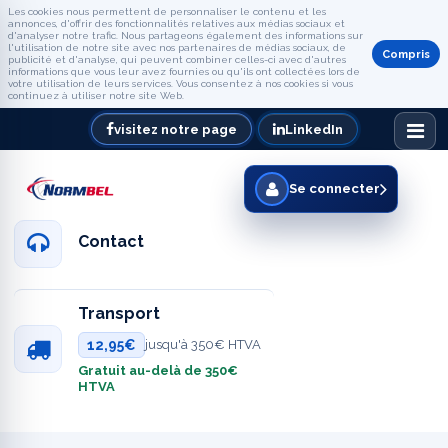
Les cookies nous permettent de personnaliser le contenu et les
annonces, d'offrir des fonctionnalités relatives aux médias sociaux et
d'analyser notre trafic. Nous partageons également des informations sur
l'utilisation de notre site avec nos partenaires de médias sociaux, de
Compris
publicité et d'analyse, qui peuvent combiner celles-ci avec d'autres
informations que vous leur avez fournies ou qu'ils ont collectées lors de
votre utilisation de leurs services. Vous consentez à nos cookies si vous
continuez à utiliser notre site Web.
visitez notre page
LinkedIn
Se connecter
Contact
Transport
12,95€
jusqu'à 350€ HTVA
Gratuit au-delà de 350€
HTVA