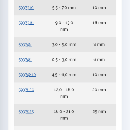
5937310
5,5 - 7,0 mm
10 mm
3
5937316
9,0 - 13,0
16 mm
3
mm
593748
3,0 - 5,0 mm
8 mm
4
593746
0,5 - 3,0 mm
6 mm
4
59374810
4,5 - 6,0 mm
10 mm
4
5937620
12,0 - 16,0
20 mm
6
mm
5937625
16,0 - 21,0
25 mm
6
mm