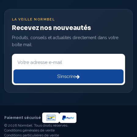
LA VEILLE NORMBEL
Recevez nos nouveautés
Produits, conseils et actualités directement dans votre
boîte mail.
Votre
adresse
e-
mail
S’inscrire
Paiement sécurisé
© 2026 Normbel. Tous droits réservés.
Conditions générales de vente
Conditions particulières de vente