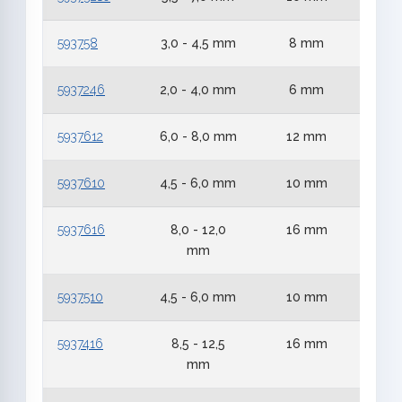
593758
3,0 - 4,5 mm
8 mm
5
5937246
2,0 - 4,0 mm
6 mm
2
5937612
6,0 - 8,0 mm
12 mm
6
5937610
4,5 - 6,0 mm
10 mm
6
5937616
8,0 - 12,0
16 mm
6
mm
5937510
4,5 - 6,0 mm
10 mm
5
5937416
8,5 - 12,5
16 mm
4
mm