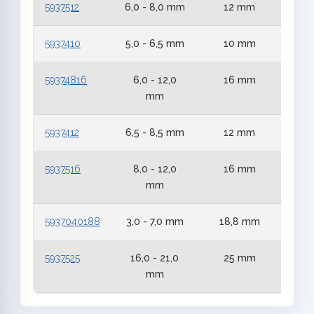
5937512
6,0 - 8,0 mm
12 mm
5
5937410
5,0 - 6,5 mm
10 mm
4
59374816
6,0 - 12,0
16 mm
4
mm
5937412
6,5 - 8,5 mm
12 mm
4
5937516
8,0 - 12,0
16 mm
5
mm
5937040188
3,0 - 7,0 mm
18,8 mm
4,2
5937525
16,0 - 21,0
25 mm
5
mm