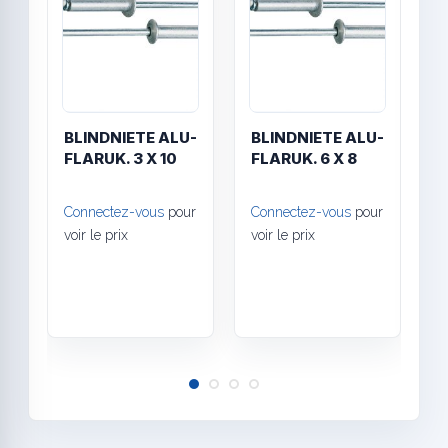
BLINDNIETE ALU-
BLINDNIETE ALU-
B
FLARUK. 3 X 10
FLARUK. 6 X 8
S
X
Connectez-vous
pour
Connectez-vous
pour
C
voir le prix
voir le prix
v