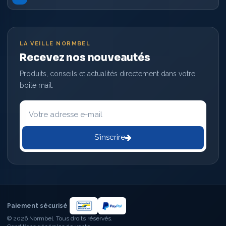
LA VEILLE NORMBEL
Recevez nos nouveautés
Produits, conseils et actualités directement dans votre
boîte mail.
Votre
adresse
e-
mail
S’inscrire
Paiement sécurisé
© 2026 Normbel. Tous droits réservés.