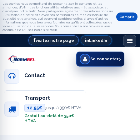
Les cookies nous permettent de personnaliser le contenu et les
annonces, d'offrir des fonctionnalités relatives aux médias sociaux et
d'analyser notre trafic. Nous partageons également des informations sur
l'utilisation de notre site avec nos partenaires de médias sociaux, de
Compris
publicité et d'analyse, qui peuvent combiner celles-ci avec d'autres
informations que vous leur avez fournies ou qu'ils ont collectées lors de
votre utilisation de leurs services. Vous consentez à nos cookies si vous
continuez à utiliser notre site Web.
visitez notre page
LinkedIn
Se connecter
Contact
Transport
12,95€
jusqu'à 350€ HTVA
Gratuit au-delà de 350€
HTVA