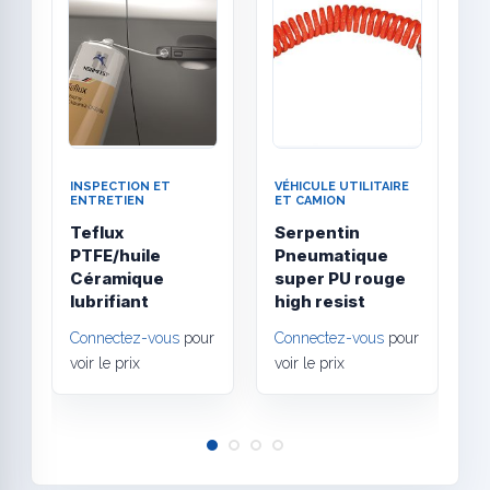
INSPECTION ET
VÉHICULE UTILITAIRE
V
ENTRETIEN
ET CAMION
E
Teflux
Serpentin
F
PTFE/huile
Pneumatique
g
Céramique
super PU rouge
a
lubrifiant
high resist
C
Connectez-vous
pour
Connectez-vous
pour
v
voir le prix
voir le prix