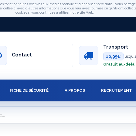
es fonctionnalités relatives aux médias sociaux et d'analyser notre trafic. Nous partage
celles-ci avec d'autres informations que vous leur avez fournies ou qu'ils ont collectée
cookies si vous continuez à utiliser notre site Web.
Transport
Contact
12,95€
jusqu'
Gratuit au-delà
FICHE DE SÉCURITÉ
A PROPOS
RECRUTEMENT