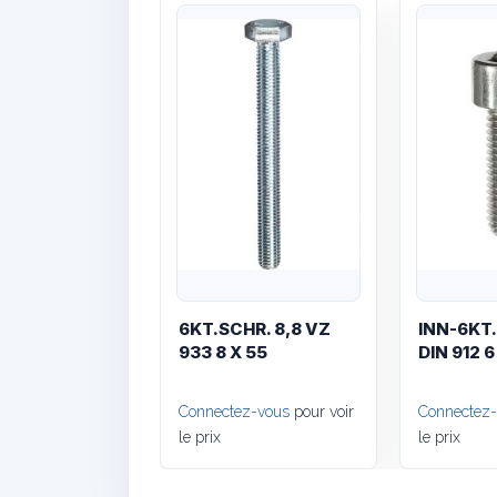
Quick View
6KT.SCHR. 8,8 VZ
INN-6KT
933 8 X 55
DIN 912 6
Connectez-vous
pour voir
Connectez
le prix
le prix