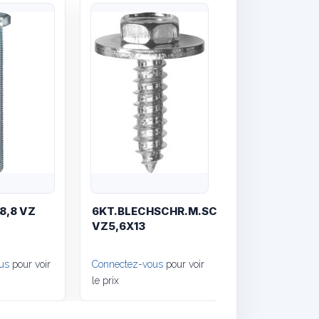
Quick View
Quick View
8,8 VZ
6KT.BLECHSCHR.M.SCH.GELB-
0
VZ5,6X13
us
pour voir
Connectez-vous
pour voir
le prix