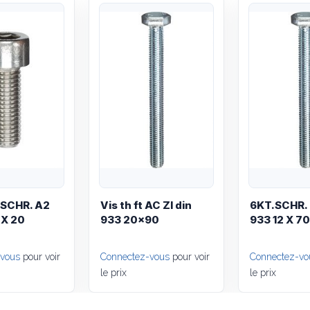
Quick View
Quick View
.SCHR. A2
Vis th ft AC ZI din
6KT.SCHR. 
 X 20
933 20x90
933 12 X 7
-vous
pour voir
Connectez-vous
pour voir
Connectez-vo
le prix
le prix