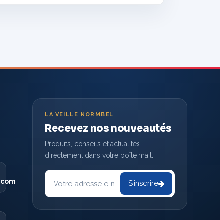
LA VEILLE NORMBEL
Recevez nos nouveautés
Produits, conseils et actualités
directement dans votre boîte mail.
Votre
adresse
.com
S’inscrire
e-
mail