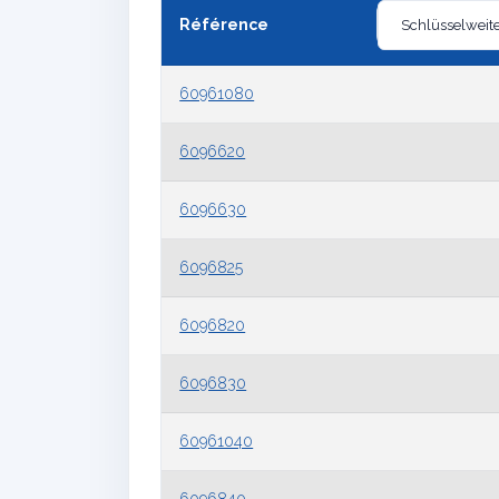
Référence
60961080
6096620
6096630
6096825
6096820
6096830
60961040
6096840