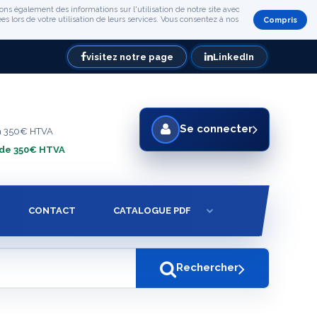
ons également des informations sur l'utilisation de notre site avec
s lors de votre utilisation de leurs services. Vous consentez à nos
Compris
visitez notre page
LinkedIn
Se connecter
à 350€ HTVA
 de 350€ HTVA
CONTACT
CATALOGUE PDF
Rechercher